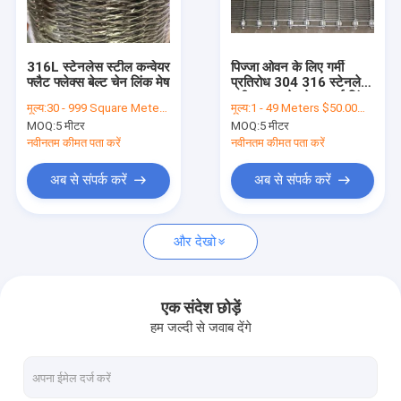
फैक्टरी यात्रा
गुणवत्ता नियंत्रण
316L स्टेनलेस स्टील कन्वेयर
पिज्जा ओवन के लिए गर्मी
फ्लैट फ्लेक्स बेल्ट चेन लिंक मेष
प्रतिरोध 304 316 स्टेनलेस
हमसे संपर्क करें
स्टील वायर मेष बेल्ट आई लिंक
मूल्य:
30 - 999 Square Meters $31.60， 1000 - 4999 Square Meters $29.30， >=5000 Square Meters $28.50
मूल्य:
1 - 49 Meters $50.00， 50 - 999 Meters $45.50， >=1000 Meters $30.00
MOQ:
5 मीटर
MOQ:
5 मीटर
समाचार
नवीनतम कीमत पता करें
नवीनतम कीमत पता करें
सभी मामलों
अब से संपर्क करें
अब से संपर्क करें
और देखो
स्टेनलेस स्टील जाल बेल्ट
सर्पिल वायर मेष
एक संदेश छोड़ें
हम जल्दी से जवाब देंगे
उच्च तापमान वायर मेष
खाद्य जाल बेल्ट