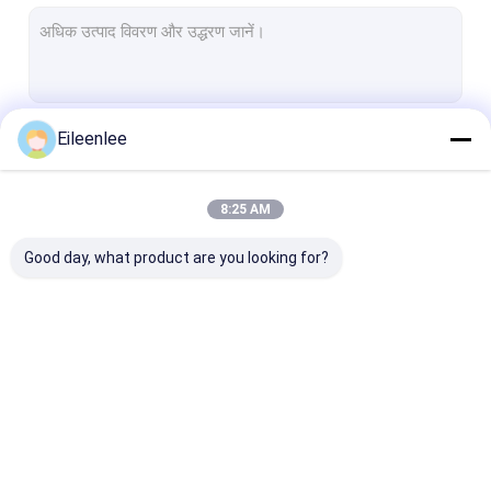
मधुकोश कन्वेयर बेल्ट
कन्वेयर चेन प्लेट
सोलर फोटोवोल्टिक मेश बेल्ट
Eileenlee
जारी रखें
चेन मेष बेल्ट
सर्पिल फ्रीजर बेल्ट
8:25 AM
हमारी श्रेणियाँ
ओवन कन्वेयर बेल्ट
Good day, what product are you looking for?
स्टेनलेस स्टील जाल बेल्ट
सर्पिल वायर मेष
उच्च तापमान वायर मे