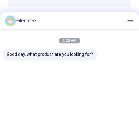
जारी रखें
Eileenlee
2:25 AM
हमारी श्रेणियाँ
Good day, what product are you looking for?
स्टेनलेस स्टील जाल बेल्ट
सर्पिल वायर मेष
उच्च तापमान वायर मे
होम
हमारे बारे में
हमसे संपर्क करें
Desktop Site