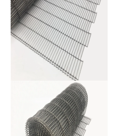
फैक्टरी यात्रा
गुणवत्ता नियंत्रण
हमसे संपर्क करें
समाचार
सभी मामलों
स्टेनलेस स्टील जाल बेल्ट
सर्पिल वायर मेष
उच्च तापमान वायर मेष
खाद्य जाल बेल्ट