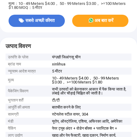
मूल्य：10 - 49 Meters $4.00， 50 - 99 Meters $3.00， >=100 Meters
$1.80
MOQ：5 मीटर
सबसे अच्छी कीमत
अब बात करें
उत्पाद विवरण
उत्पत्ति के प्लेस
यंग्ज़हौ जिआंगसु चीन
ब्रांड नाम
xinlihua
न्यूनतम आदेश मात्रा
5 मीटर
10 - 49 Meters $4.00， 50 - 99 Meters
मूल्य
$3.00， >=100 Meters $1.80
सभी उत्पादों को बेलनाकार आकार में पैक किया जाता है,
पैकेजिंग विवरण
लंबाई और चौड़ाई चिह्नित की जाती है।
भुगतान शर्तें
टी/टी
आपूर्ति की क्षमता
बातचीत करने के लिए
सामग्री
स्टेनलेस स्टील वायर, 304
मंडी
यूरोप, ऑस्ट्रेलिया, एशिया, अफिरका आदि, अमेरिका
पैकिंग
पेपर ट्यूब अंदर + वोडेन बॉक्स + प्लास्टिक बैग +
लागू उद्योग
खाद्य और पेय फैक्टरी, खाद्य दुकान, निर्माण कार्य,