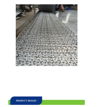
फैक्टरी यात्रा
गुणवत्ता नियंत्रण
हमसे संपर्क करें
समाचार
सभी मामलों
स्टेनलेस स्टील जाल बेल्ट
सर्पिल वायर मेष
उच्च तापमान वायर मेष
खाद्य जाल बेल्ट