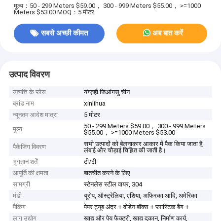
मूल्य：50 - 299 Meters $59.00， 300 - 999 Meters $55.00， >=1000
Meters $53.00
MOQ：5 मीटर
सबसे अच्छी कीमत
अब बात करें
उत्पाद विवरण
उत्पत्ति के प्लेस
यंग्ज़हौ जिआंगसु चीन
ब्रांड नाम
xinlihua
न्यूनतम आदेश मात्रा
5 मीटर
50 - 299 Meters $59.00， 300 - 999 Meters
मूल्य
$55.00， >=1000 Meters $53.00
सभी उत्पादों को बेलनाकार आकार में पैक किया जाता है,
पैकेजिंग विवरण
लंबाई और चौड़ाई चिह्नित की जाती है।
भुगतान शर्तें
टी/टी
आपूर्ति की क्षमता
बातचीत करने के लिए
सामग्री
स्टेनलेस स्टील वायर, 304
मंडी
यूरोप, ऑस्ट्रेलिया, एशिया, अफिरका आदि, अमेरिका
पैकिंग
पेपर ट्यूब अंदर + वोडेन बॉक्स + प्लास्टिक बैग +
लागू उद्योग
खाद्य और पेय फैक्टरी, खाद्य दुकान, निर्माण कार्य,