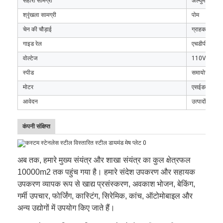
सहारा सामग्री
अल्युमीनियम
श्रृंखला सामग्री
पोम
चेन की चौड़ाई
ग्राहक के अनु
गाइड रेल
एचडीपीई + एल्
वोल्टेज
110V/220V
स्पीड
समायोज्य या न
मोटर
एसईडब्ल्यू या स
आवेदन
उत्पादों को संद
कंपनी संक्षिप्त
अब तक, हमारे मुख्य संयंत्र और शाखा संयंत्र का कुल क्षेत्रफल
10000m2 तक पहुंच गया है। हमारे संदेश उपकरण और सहायक
उपकरण व्यापक रूप से खाद्य प्रसंस्करण, अवकाश भोजन, बेकिंग,
गर्मी उपचार, फोर्जिंग, कास्टिंग, सिरेमिक, कांच, ऑटोमोबाइल और
अन्य उद्योगों में उपयोग किए जाते हैं।