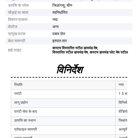
उत्पत्ति के प्लेस
जिआंगसु, चीन
चौड़ाई या व्यास
स्वनिर्धारित
विपणन प्रकार
नया
वोल्टेज
अन्य
प्रमुख घटक
दबाव पोत
बेल्ट सामग्री
इस्पात तार
,
कस्टम विस्तारित स्टील डायमंड मेष
हाई लाइट:
,
विस्तारित स्टील डायमंड मेष
कस्टम डायमंड प्लेट मेष स्टील
विनिर्देश
स्थिति
नया
गारंटी
1.5 साल, एक
लागू उद्योग
विनिर्माण संयंत
वारंटी सेवा के बाद
वीडियो तकनीकी
उत्पत्ति का स्थान
जिआंगसु, चीन
प्रोफ़ाइल सामग्री
अल्युमीनियम