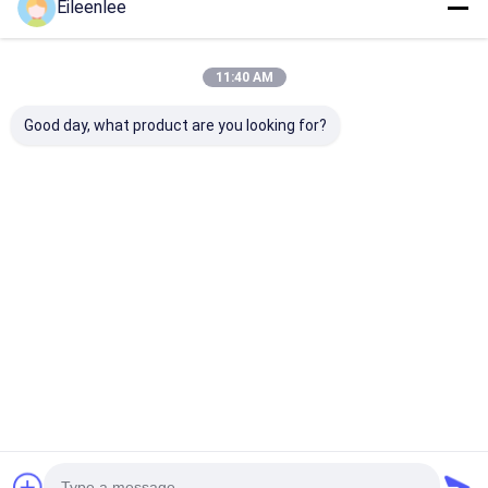
Eileenlee
अनुशंसित उत्पाद
11:40 AM
Good day, what product are you looking for?
स्टेनलेस स्टील वायर मेष बेल्ट /
ओवन के लिए खाद्य ग्रेड
316l फ्लैट वायर मेष 
वायर मेष बेल्ट / वायर बेल्ट /
डायमंड मेष स्टील मेष शीट
तापमान प्रतिरोधी चे
कन्वेयर बेल्ट /
कन्वेयर बेल्ट
मेष
सबसे अच्छी कीमत
सबसे अच्छी कीमत
सबसे अच्छी 
होम
हमारे बारे में
हमसे संपर्क करें
Desktop Site
साइटमैप
Privacy Policy
गुणवत्ता
स्टेनलेस स्टील जाल बेल्ट
चीन का कारखाना.Copyright © 2025 Yangzhou
Xinlihua Mesh Belt Factory. All Rights Reserved.