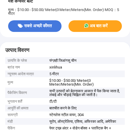
मेश कन्वेयर बेल्ट
मूल्य：$10.00 - $50.00/ Meter|3 Meter/Meters(Min. Order)
MOQ：5
मीटर
सबसे अच्छी कीमत
अब बात करें
उत्पाद विवरण
उत्पत्ति के प्लेस
यंग्ज़हौ जिआंगसु चीन
ब्रांड नाम
xinlihua
न्यूनतम आदेश मात्रा
5 मीटर
$10.00 - $50.00/ Meter|3
मूल्य
Meter/Meters(Min. Order)
सभी उत्पादों को बेलनाकार आकार में पैक किया जाता है,
पैकेजिंग विवरण
लंबाई और चौड़ाई चिह्नित की जाती है।
भुगतान शर्तें
टी/टी
आपूर्ति की क्षमता
बातचीत करने के लिए
सामग्री
स्टेनलेस स्टील वायर, 304
मंडी
यूरोप, ऑस्ट्रेलिया, एशिया, अफिरका आदि, अमेरिका
पैकिंग
पेपर ट्यूब अंदर + वोडेन बॉक्स + प्लास्टिक बैग +