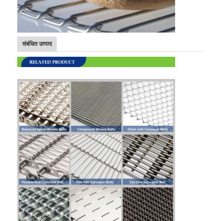
फैक्टरी यात्रा
गुणवत्ता नियंत्रण
संबंधित उत्पाद
हमसे संपर्क करें
समाचार
सभी मामलों
स्टेनलेस स्टील जाल बेल्ट
सर्पिल वायर मेष
उच्च तापमान वायर मेष
खाद्य जाल बेल्ट