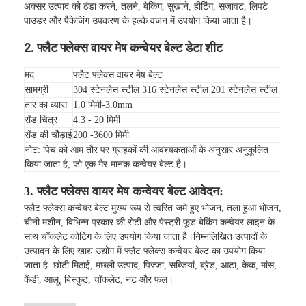
अक्सर उत्पाद को ठंडा करने, तलने, बेकिंग, सुखाने, हीटिंग, सजावट, लिपटे
पाउडर और पैकेजिंग उपकरण के हल्के वजन में उपयोग किया जाता है।
2. फ्लैट फ्लेक्स वायर मेष कन्वेयर बेल्ट डेटा शीट
मद
फ्लैट फ्लेक्स वायर मेष बेल्ट
सामग्री
304 स्टेनलेस स्टील 316 स्टेनलेस स्टील 201 स्टेनलेस स्टील
तार का व्यास
1.0 मिमी-3.0mm
रॉड चित्र
4.3 - 20 मिमी
रॉड की चौड़ाई
200 -3600 मिमी
नोट: पिच को आम तौर पर ग्राहकों की आवश्यकताओं के अनुसार अनुकूलित
किया जाता है, जो एक गैर-मानक कन्वेयर बेल्ट है।
3. फ्लैट फ्लेक्स वायर मेष कन्वेयर बेल्ट आवेदन:
फ्लैट फ्लेक्स कन्वेयर बेल्ट मुख्य रूप से त्वरित जमे हुए भोजन, तला हुआ भोजन,
चीनी मशीन, विभिन्न प्रकार की रोटी और पेस्ट्री फूड बेकिंग कन्वेयर लाइन के
साथ चॉकलेट कोटिंग के लिए उपयोग किया जाता है।निम्नलिखित उत्पादों के
उत्पादन के लिए खाद्य उद्योग में फ्लैट फ्लेक्स कन्वेयर बेल्ट का उपयोग किया
जाता है: छोटी मिठाई, मछली उत्पाद, पिज्जा, सब्जियां, ब्रेड, आटा, केक, मांस,
कैंडी, आलू, बिस्कुट, चॉकलेट, नट और फल।