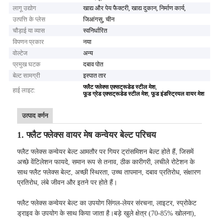
लागू उद्योग
खाद्य और पेय फैक्टरी, खाद्य दुकान, निर्माण कार्य,
उत्पत्ति के प्लेस
जिआंगसु, चीन
चौड़ाई या व्यास
स्वनिर्धारित
विपणन प्रकार
नया
वोल्टेज
अन्य
प्रमुख घटक
दबाव पोत
बेल्ट सामग्री
इस्पात तार
,
फ्लैट फ्लेक्स एक्सट्रूडेड स्टील मेश
हाई लाइट:
,
फूड ग्रेड एक्सट्रूडेड स्टील मेश
फूड इंडस्ट्रियल वायर मेश
उत्पाद वर्णन
1. फ्लैट फ्लेक्स वायर मेष कन्वेयर बेल्ट परिचय
फ्लैट फ्लेक्स कन्वेयर बेल्ट आमतौर पर गियर ट्रांसमिशन बेल्ट होते हैं, जिसमें
अच्छे वेंटिलेशन फायदे, समान रूप से तनाव, ठीक कारीगरी, लचीले रोटेशन के
साथ फ्लैट फ्लेक्स बेल्ट, अच्छी स्थिरता, उच्च तापमान, दबाव प्रतिरोध, संक्षारण
प्रतिरोध, लंबे जीवन और इतने पर होते हैं।
फ्लैट फ्लेक्स कन्वेयर बेल्ट का उपयोग सिंगल-लेयर संरचना, लाइटर, स्प्रोकेट
ड्राइव के उपयोग के साथ किया जाता है।बड़े खुले क्षेत्र (70-85% खोलना),