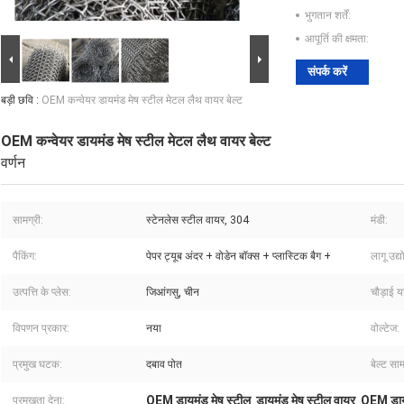
भुगतान शर्तें:
आपूर्ति की क्षमता:
संपर्क करें
बड़ी छवि :
OEM कन्वेयर डायमंड मेष स्टील मेटल लैथ वायर बेल्ट
OEM कन्वेयर डायमंड मेष स्टील मेटल लैथ वायर बेल्ट
वर्णन
सामग्री:
स्टेनलेस स्टील वायर, 304
मंडी:
पैकिंग:
पेपर ट्यूब अंदर + वोडेन बॉक्स + प्लास्टिक बैग +
लागू उद्य
उत्पत्ति के प्लेस:
जिआंगसु, चीन
चौड़ाई य
विपणन प्रकार:
नया
वोल्टेज:
प्रमुख घटक:
दबाव पोत
बेल्ट साम
OEM डायमंड मेष स्टील
डायमंड मेष स्टील वायर
OEM डाय
प्रमुखता देना:
,
,