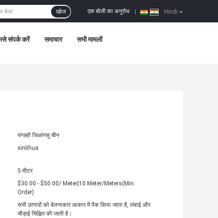
एक बोली का अनुरोध
खोज
|
Hindi
से संपर्क करें
समाचार
सभी मामलों
यंग्ज़हौ जिआंगसु चीन
xinlihua
5 मीटर
$30.00 - $50.00/ Meter|10 Meter/Meters(Min.
Order)
सभी उत्पादों को बेलनाकार आकार में पैक किया जाता है, लंबाई और
चौड़ाई चिह्नित की जाती है।