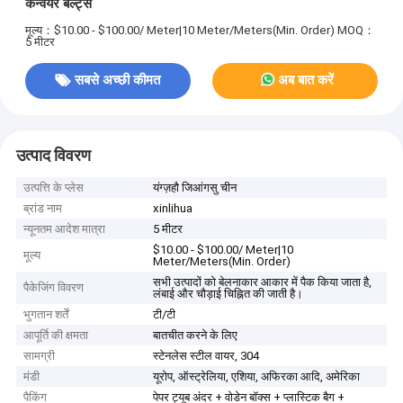
कन्वेयर बेल्ट्स
मूल्य：$10.00 - $100.00/ Meter|10 Meter/Meters(Min. Order)
MOQ：
5 मीटर
सबसे अच्छी कीमत
अब बात करें
उत्पाद विवरण
उत्पत्ति के प्लेस
यंग्ज़हौ जिआंगसु चीन
ब्रांड नाम
xinlihua
न्यूनतम आदेश मात्रा
5 मीटर
$10.00 - $100.00/ Meter|10
मूल्य
Meter/Meters(Min. Order)
सभी उत्पादों को बेलनाकार आकार में पैक किया जाता है,
पैकेजिंग विवरण
लंबाई और चौड़ाई चिह्नित की जाती है।
भुगतान शर्तें
टी/टी
आपूर्ति की क्षमता
बातचीत करने के लिए
सामग्री
स्टेनलेस स्टील वायर, 304
मंडी
यूरोप, ऑस्ट्रेलिया, एशिया, अफिरका आदि, अमेरिका
पैकिंग
पेपर ट्यूब अंदर + वोडेन बॉक्स + प्लास्टिक बैग +