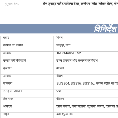
चेन ड्राइव फ्लैट फ्लेक्स बेल्ट
कन्वेयर फ्लैट फ्लेक्स बेल्ट
चेन
प्रमुखता देना:
,
,
विनिर्देश
ब्रांड
पिंगन
उत्पत्ति का स्थान
यंग्ज़हौ, चीन
आकार
1M-2MX5M-15M
उत्पाद की विशेषताएँ
उच्च तापमान और संक्षारण प्रतिरोध
क्राफ्ट
वेल्डिंग
आकार
बैंडिंग
सामग्री
SUS304, SS316, SS316L, कार्बन स्टील या ग्रा
सतह का उपचार
घर्षण
टेकनीक
वेल्डिंग
आवेदन
खाना बनाना, पानी पिलाना, सुखाना, जमना, खिलाना औ
नमूना
कोई शुल्क नहीं