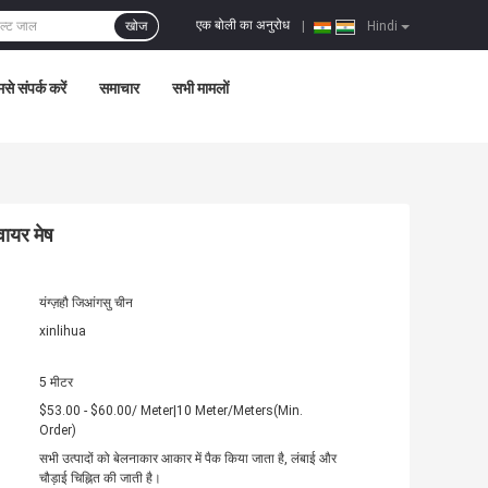
एक बोली का अनुरोध
खोज
|
Hindi
से संपर्क करें
समाचार
सभी मामलों
वायर मेष
यंग्ज़हौ जिआंगसु चीन
xinlihua
5 मीटर
$53.00 - $60.00/ Meter|10 Meter/Meters(Min.
Order)
सभी उत्पादों को बेलनाकार आकार में पैक किया जाता है, लंबाई और
चौड़ाई चिह्नित की जाती है।