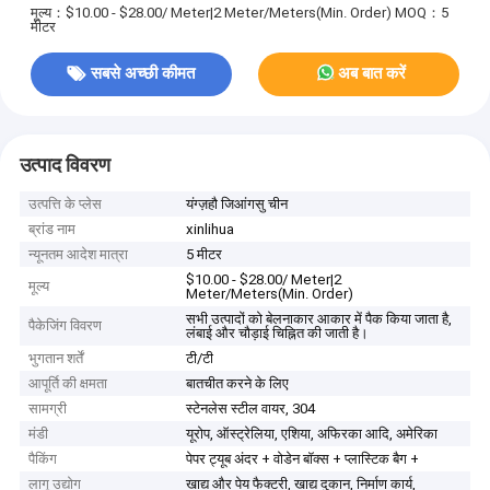
मूल्य：$10.00 - $28.00/ Meter|2 Meter/Meters(Min. Order)
MOQ：5
मीटर
सबसे अच्छी कीमत
अब बात करें
उत्पाद विवरण
उत्पत्ति के प्लेस
यंग्ज़हौ जिआंगसु चीन
ब्रांड नाम
xinlihua
न्यूनतम आदेश मात्रा
5 मीटर
$10.00 - $28.00/ Meter|2
मूल्य
Meter/Meters(Min. Order)
सभी उत्पादों को बेलनाकार आकार में पैक किया जाता है,
पैकेजिंग विवरण
लंबाई और चौड़ाई चिह्नित की जाती है।
भुगतान शर्तें
टी/टी
आपूर्ति की क्षमता
बातचीत करने के लिए
सामग्री
स्टेनलेस स्टील वायर, 304
मंडी
यूरोप, ऑस्ट्रेलिया, एशिया, अफिरका आदि, अमेरिका
पैकिंग
पेपर ट्यूब अंदर + वोडेन बॉक्स + प्लास्टिक बैग +
लागू उद्योग
खाद्य और पेय फैक्टरी, खाद्य दुकान, निर्माण कार्य,