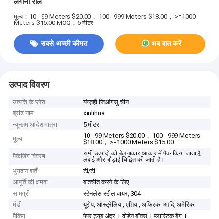
लगाना रोल
मूल्य：10 - 99 Meters $20.00， 100 - 999 Meters $18.00， >=1000
Meters $15.00
MOQ：5 मीटर
सबसे अच्छी कीमत
अब बात करें
उत्पाद विवरण
उत्पत्ति के प्लेस
यंग्ज़हौ जिआंगसु चीन
ब्रांड नाम
xinlihua
न्यूनतम आदेश मात्रा
5 मीटर
10 - 99 Meters $20.00， 100 - 999 Meters
मूल्य
$18.00， >=1000 Meters $15.00
सभी उत्पादों को बेलनाकार आकार में पैक किया जाता है,
पैकेजिंग विवरण
लंबाई और चौड़ाई चिह्नित की जाती है।
भुगतान शर्तें
टी/टी
आपूर्ति की क्षमता
बातचीत करने के लिए
सामग्री
स्टेनलेस स्टील वायर, 304
मंडी
यूरोप, ऑस्ट्रेलिया, एशिया, अफिरका आदि, अमेरिका
पैकिंग
पेपर ट्यूब अंदर + वोडेन बॉक्स + प्लास्टिक बैग +