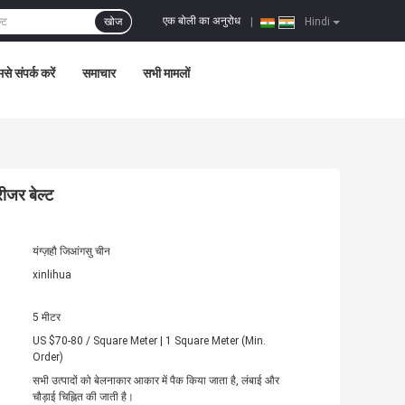
एक बोली का अनुरोध
खोज
|
Hindi
से संपर्क करें
समाचार
सभी मामलों
ीजर बेल्ट
यंग्ज़हौ जिआंगसु चीन
xinlihua
5 मीटर
US $70-80 / Square Meter | 1 Square Meter (Min.
Order)
सभी उत्पादों को बेलनाकार आकार में पैक किया जाता है, लंबाई और
चौड़ाई चिह्नित की जाती है।