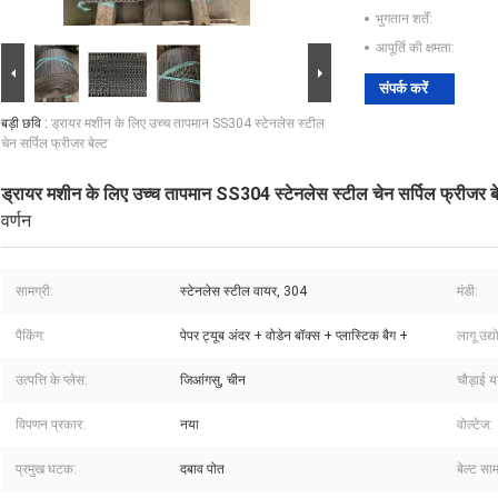
भुगतान शर्तें:
आपूर्ति की क्षमता:
संपर्क करें
बड़ी छवि :
ड्रायर मशीन के लिए उच्च तापमान SS304 स्टेनलेस स्टील
चेन सर्पिल फ्रीजर बेल्ट
ड्रायर मशीन के लिए उच्च तापमान SS304 स्टेनलेस स्टील चेन सर्पिल फ्रीजर बे
वर्णन
सामग्री:
स्टेनलेस स्टील वायर, 304
मंडी:
पैकिंग:
पेपर ट्यूब अंदर + वोडेन बॉक्स + प्लास्टिक बैग +
लागू उद्य
उत्पत्ति के प्लेस:
जिआंगसु, चीन
चौड़ाई य
विपणन प्रकार:
नया
वोल्टेज:
प्रमुख घटक:
दबाव पोत
बेल्ट साम