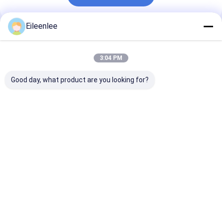
Eileenlee
अनुशंसित उत्पाद
3:04 PM
Good day, what product are you looking for?
स्टेनलेस स्टील वायर मेष बेल्ट /
ओवन के लिए खाद्य ग्रेड
316l फ्लैट वायर मेष 
वायर मेष बेल्ट / वायर बेल्ट /
डायमंड मेष स्टील मेष शीट
तापमान प्रतिरोधी चे
कन्वेयर बेल्ट /
कन्वेयर बेल्ट
मेष
सबसे अच्छी कीमत
सबसे अच्छी कीमत
सबसे अच्छी 
होम
हमारे बारे में
हमसे संपर्क करें
Desktop Site
साइटमैप
Privacy Policy