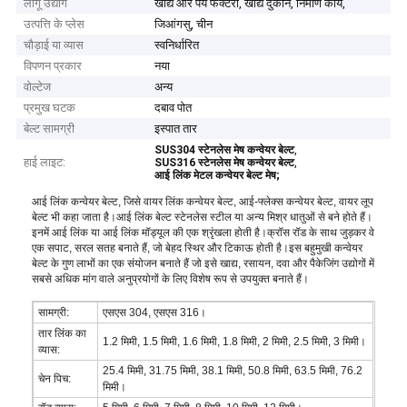
लागू उद्योग
खाद्य और पेय फैक्टरी, खाद्य दुकान, निर्माण कार्य,
उत्पत्ति के प्लेस
जिआंगसु, चीन
चौड़ाई या व्यास
स्वनिर्धारित
विपणन प्रकार
नया
वोल्टेज
अन्य
प्रमुख घटक
दबाव पोत
बेल्ट सामग्री
इस्पात तार
,
SUS304 स्टेनलेस मेष कन्वेयर बेल्ट
हाई लाइट:
,
SUS316 स्टेनलेस मेष कन्वेयर बेल्ट
आई लिंक मेटल कन्वेयर बेल्ट मेष;
आई लिंक कन्वेयर बेल्ट, जिसे वायर लिंक कन्वेयर बेल्ट, आई-फ्लेक्स कन्वेयर बेल्ट, वायर लूप
बेल्ट भी कहा जाता है।आई लिंक बेल्ट स्टेनलेस स्टील या अन्य मिश्र धातुओं से बने होते हैं।
इनमें आई लिंक या आई लिंक मॉड्यूल की एक श्रृंखला होती है।क्रॉस रॉड के साथ जुड़कर वे
एक सपाट, सरल सतह बनाते हैं, जो बेहद स्थिर और टिकाऊ होती है।इस बहुमुखी कन्वेयर
बेल्ट के गुण लाभों का एक संयोजन बनाते हैं जो इसे खाद्य, रसायन, दवा और पैकेजिंग उद्योगों में
सबसे अधिक मांग वाले अनुप्रयोगों के लिए विशेष रूप से उपयुक्त बनाते हैं।
सामग्री:
एसएस 304, एसएस 316।
तार लिंक का
1.2 मिमी, 1.5 मिमी, 1.6 मिमी, 1.8 मिमी, 2 मिमी, 2.5 मिमी, 3 मिमी।
व्यास:
25.4 मिमी, 31.75 मिमी, 38.1 मिमी, 50.8 मिमी, 63.5 मिमी, 76.2
चेन पिच:
मिमी।