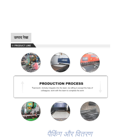
फैक्टरी यात्रा
गुणवत्ता नियंत्रण
हमसे संपर्क करें
उत्पाद रेखा
समाचार
सभी मामलों
स्टेनलेस स्टील जाल बेल्ट
सर्पिल वायर मेष
उच्च तापमान वायर मेष
खाद्य जाल बेल्ट
पैकिंग और वितरण