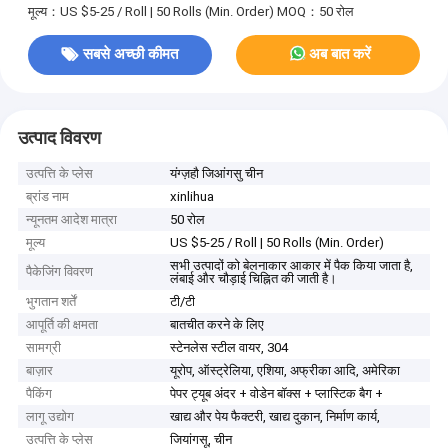
मूल्य：US $5-25 / Roll | 50 Rolls (Min. Order)
MOQ：50 रोल
सबसे अच्छी कीमत
अब बात करें
उत्पाद विवरण
उत्पत्ति के प्लेस
यंग्ज़हौ जिआंगसु चीन
ब्रांड नाम
xinlihua
न्यूनतम आदेश मात्रा
50 रोल
मूल्य
US $5-25 / Roll | 50 Rolls (Min. Order)
सभी उत्पादों को बेलनाकार आकार में पैक किया जाता है,
पैकेजिंग विवरण
लंबाई और चौड़ाई चिह्नित की जाती है।
भुगतान शर्तें
टी/टी
आपूर्ति की क्षमता
बातचीत करने के लिए
सामग्री
स्टेनलेस स्टील वायर, 304
बाज़ार
यूरोप, ऑस्ट्रेलिया, एशिया, अफ्रीका आदि, अमेरिका
पैकिंग
पेपर ट्यूब अंदर + वोडेन बॉक्स + प्लास्टिक बैग +
लागू उद्योग
खाद्य और पेय फैक्टरी, खाद्य दुकान, निर्माण कार्य,
उत्पत्ति के प्लेस
जियांगसू, चीन