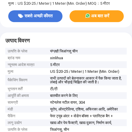
मूल्य：US $20-25 / Meter | 1 Meter (Min. Order)
MOQ：5 मीटर
सबसे अच्छी कीमत
अब बात करें
उत्पाद विवरण
उत्पत्ति के प्लेस
यंग्ज़हौ जिआंगसु चीन
ब्रांड नाम
xinlihua
न्यूनतम आदेश मात्रा
5 मीटर
मूल्य
US $20-25 / Meter | 1 Meter (Min. Order)
सभी उत्पादों को बेलनाकार आकार में पैक किया जाता है,
पैकेजिंग विवरण
लंबाई और चौड़ाई चिह्नित की जाती है।
भुगतान शर्तें
टी/टी
आपूर्ति की क्षमता
बातचीत करने के लिए
सामग्री
स्टेनलेस स्टील वायर, 304
मंडी
यूरोप, ऑस्ट्रेलिया, एशिया, अफिरका आदि, अमेरिका
पैकिंग
पेपर ट्यूब अंदर + वोडेन बॉक्स + प्लास्टिक बैग +
लागू उद्योग
खाद्य और पेय फैक्टरी, खाद्य दुकान, निर्माण कार्य,
उत्पत्ति के प्लेस
जिआंगसु, चीन