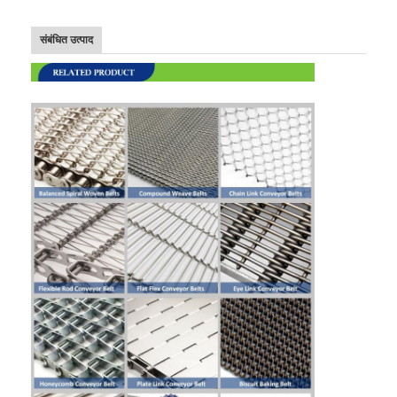
फैक्टरी यात्रा
संबंधित उत्पाद
गुणवत्ता नियंत्रण
हमसे संपर्क करें
समाचार
सभी मामलों
स्टेनलेस स्टील जाल बेल्ट
सर्पिल वायर मेष
उच्च तापमान वायर मेष
खाद्य जाल बेल्ट