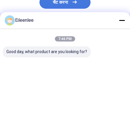
चैट करना
Eileenlee
अनुशंसित उत्पाद
7:46 PM
Good day, what product are you looking for?
स्टेनलेस स्टील वायर मेष बेल्ट /
ओवन के लिए खाद्य ग्रेड
316l फ्लैट वायर मेष 
वायर मेष बेल्ट / वायर बेल्ट /
डायमंड मेष स्टील मेष शीट
तापमान प्रतिरोधी चे
कन्वेयर बेल्ट /
कन्वेयर बेल्ट
मेष
सबसे अच्छी कीमत
सबसे अच्छी कीमत
सबसे अच्छी 
होम
हमारे बारे में
हमसे संपर्क करें
Desktop Site