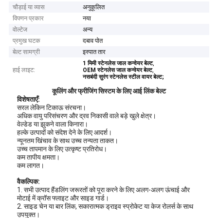
चौड़ाई या व्यास
अनुकूलित
विपणन प्रकार
नया
वोल्टेज
अन्य
प्रमुख घटक
दबाव पोत
बेल्ट सामग्री
इस्पात तार
,
1 मिमी स्टेनलेस जाल कन्वेयर बेल्ट
हाई लाइट:
,
OEM स्टेनलेस जाल कन्वेयर बेल्ट
नसबंदी सुरंग स्टेनलेस स्टील वायर बेल्ट;
कूलिंग और फ्रीजिंग सिस्टम के लिए आई लिंक बेल्ट
विशेषताएँ:
सरल लेकिन टिकाऊ संरचना।
अधिक वायु परिसंचरण और द्रव निकासी वाले बड़े खुले क्षेत्र।
वेल्डेड या झुकने वाला किनारा।
हल्के उत्पादों को संदेश देने के लिए आदर्श।
न्यूनतम खिंचाव के साथ उच्च तन्यता ताकत।
उच्च तापमान के लिए उत्कृष्ट प्रतिरोध।
कम तापीय क्षमता।
कम लागत।
वैकल्पिक
:
1. सभी उत्पाद हैंडलिंग जरूरतों को पूरा करने के लिए अलग-अलग ऊंचाई और
मोटाई में क्रॉस फ्लाइट और साइड गार्ड।
2. साइड चेन या बार लिंक, सकारात्मक ड्राइव स्प्रोकेट या केज रोलर्स के साथ
उपयुक्त।