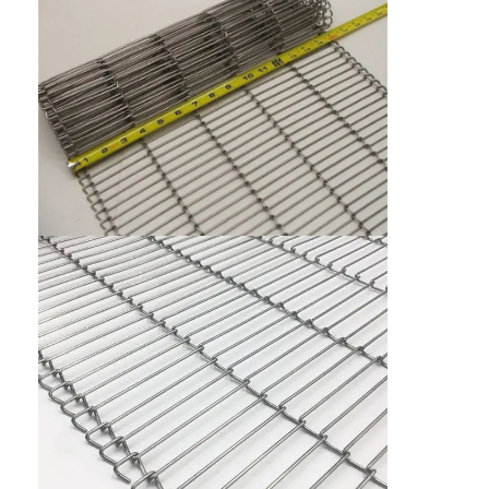
फैक्टरी यात्रा
गुणवत्ता नियंत्रण
हमसे संपर्क करें
समाचार
सभी मामलों
स्टेनलेस स्टील जाल बेल्ट
सर्पिल वायर मेष
उच्च तापमान वायर मेष
खाद्य जाल बेल्ट