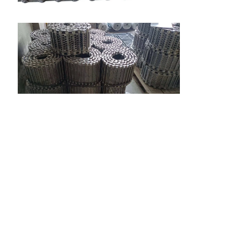
फैक्टरी यात्रा
गुणवत्ता नियंत्रण
हमसे संपर्क करें
समाचार
सभी मामलों
स्टेनलेस स्टील जाल बेल्ट
सर्पिल वायर मेष
उच्च तापमान वायर मेष
खाद्य जाल बेल्ट