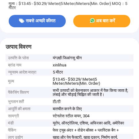
मूल्य：$13.45 - $50.29/ Meter|5 Meter/Meters(Min. Order)
MOQ：5
मीटर
सबसे अच्छी कीमत
अब बात करें
उत्पाद विवरण
उत्पत्ति के प्लेस
यंग्ज़हौ जिआंगसु चीन
ब्रांड नाम
xinlihua
न्यूनतम आदेश मात्रा
5 मीटर
$13.45 - $50.29/ Meter|5
मूल्य
Meter/Meters(Min. Order)
सभी उत्पादों को बेलनाकार आकार में पैक किया जाता है,
पैकेजिंग विवरण
लंबाई और चौड़ाई चिह्नित की जाती है।
भुगतान शर्तें
टी/टी
आपूर्ति की क्षमता
बातचीत करने के लिए
सामग्री
स्टेनलेस स्टील वायर, 304
मंडी
यूरोप, ऑस्ट्रेलिया, एशिया, अफिरका आदि, अमेरिका
पैकिंग
पेपर ट्यूब अंदर + वोडेन बॉक्स + प्लास्टिक बैग +
लागू उद्योग
खाद्य और पेय फैक्टरी, खाद्य दुकान, निर्माण कार्य,