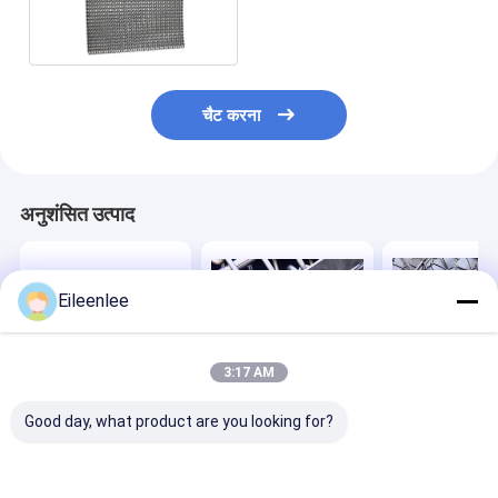
चैट करना
अनुशंसित उत्पाद
Eileenlee
3:17 AM
Good day, what product are you looking for?
OEM धातु स्टेनलेस स्टील
पागल मूंगफली सर्पिल तार
बैलेंस्ड वेव कन्वेयर गार
वायर बेल्ट मधुकोश कन्वेयर
जाल सुखाने कन्वेयर बेल्ट
फ्लेक्स बेल्ट 80 माइ
बेल्ट
स्टेनलेस स्टील
निकेल वायर