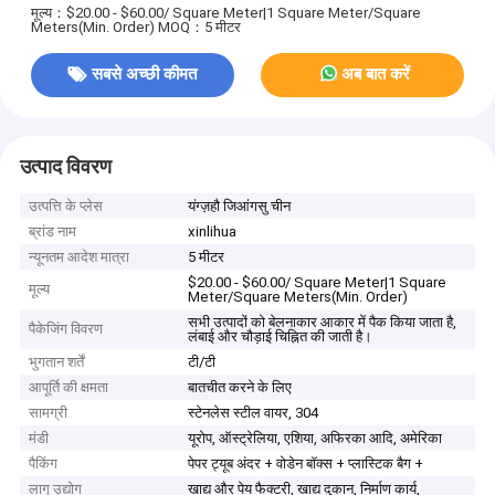
मूल्य：$20.00 - $60.00/ Square Meter|1 Square Meter/Square
Meters(Min. Order)
MOQ：5 मीटर
सबसे अच्छी कीमत
अब बात करें
उत्पाद विवरण
उत्पत्ति के प्लेस
यंग्ज़हौ जिआंगसु चीन
ब्रांड नाम
xinlihua
न्यूनतम आदेश मात्रा
5 मीटर
$20.00 - $60.00/ Square Meter|1 Square
मूल्य
Meter/Square Meters(Min. Order)
सभी उत्पादों को बेलनाकार आकार में पैक किया जाता है,
पैकेजिंग विवरण
लंबाई और चौड़ाई चिह्नित की जाती है।
भुगतान शर्तें
टी/टी
आपूर्ति की क्षमता
बातचीत करने के लिए
सामग्री
स्टेनलेस स्टील वायर, 304
मंडी
यूरोप, ऑस्ट्रेलिया, एशिया, अफिरका आदि, अमेरिका
पैकिंग
पेपर ट्यूब अंदर + वोडेन बॉक्स + प्लास्टिक बैग +
लागू उद्योग
खाद्य और पेय फैक्टरी, खाद्य दुकान, निर्माण कार्य,