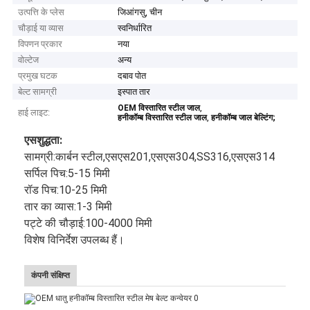
उत्पत्ति के प्लेस
जिआंगसु, चीन
चौड़ाई या व्यास
स्वनिर्धारित
विपणन प्रकार
नया
वोल्टेज
अन्य
प्रमुख घटक
दबाव पोत
बेल्ट सामग्री
इस्पात तार
,
OEM विस्तारित स्टील जाल
हाई लाइट:
,
हनीकॉम्ब विस्तारित स्टील जाल
हनीकॉम्ब जाल बेल्टिंग;
एस
शुद्धता:
सामग्री:
कार्बन स्टील
,
एसएस201
,
एसएस304
,
SS316
,
एसएस314
सर्पिल पिच:
5-15 मिमी
रॉड पिच:
10-25 मिमी
तार का व्यास:
1-3 मिमी
पट्टे की चौड़ाई:
100-4000 मिमी
विशेष विनिर्देश उपलब्ध हैं।
कंपनी संक्षिप्त