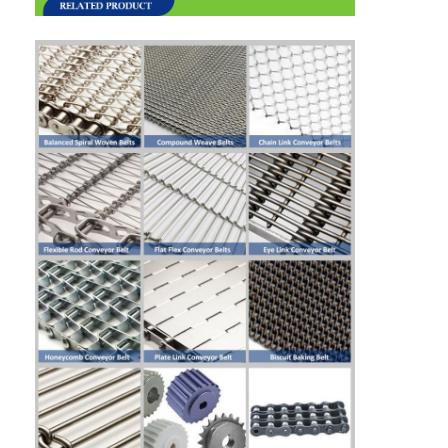
फैक्टरी यात्रा
गुणवत्ता नियंत्रण
हमसे संपर्क करें
समाचार
सभी मामलों
स्टेनलेस स्टील जाल बेल्ट
सर्पिल वायर मेष
उच्च तापमान वायर मेष
खाद्य जाल बेल्ट