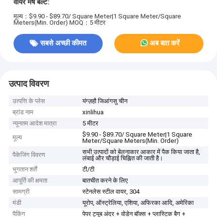
वायर मेष बेल्ट:
मूल्य：$9.90 - $89.70/ Square Meter|1 Square Meter/Square
Meters(Min. Order)
MOQ：5 मीटर
सबसे अच्छी कीमत
अब बात करें
उत्पाद विवरण
उत्पत्ति के प्लेस
यंग्ज़हौ जिआंगसु चीन
ब्रांड नाम
xinlihua
न्यूनतम आदेश मात्रा
5 मीटर
$9.90 - $89.70/ Square Meter|1 Square
मूल्य
Meter/Square Meters(Min. Order)
सभी उत्पादों को बेलनाकार आकार में पैक किया जाता है,
पैकेजिंग विवरण
लंबाई और चौड़ाई चिह्नित की जाती है।
भुगतान शर्तें
टी/टी
आपूर्ति की क्षमता
बातचीत करने के लिए
सामग्री
स्टेनलेस स्टील वायर, 304
मंडी
यूरोप, ऑस्ट्रेलिया, एशिया, अफिरका आदि, अमेरिका
पैकिंग
पेपर ट्यूब अंदर + वोडेन बॉक्स + प्लास्टिक बैग +