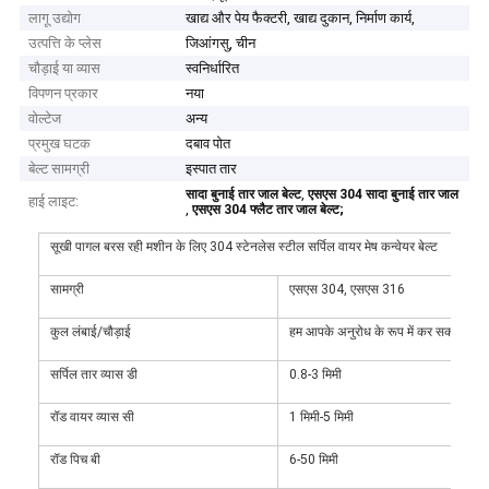
लागू उद्योग
खाद्य और पेय फैक्टरी, खाद्य दुकान, निर्माण कार्य,
उत्पत्ति के प्लेस
जिआंगसु, चीन
चौड़ाई या व्यास
स्वनिर्धारित
विपणन प्रकार
नया
वोल्टेज
अन्य
प्रमुख घटक
दबाव पोत
बेल्ट सामग्री
इस्पात तार
,
सादा बुनाई तार जाल बेल्ट
एसएस 304 सादा बुनाई तार जाल
हाई लाइट:
,
एसएस 304 फ्लैट तार जाल बेल्ट;
सूखी पागल बरस रही मशीन के लिए 304 स्टेनलेस स्टील सर्पिल वायर मेष कन्वेयर बेल्ट
सामग्री
एसएस 304, एसएस 316
कुल लंबाई/चौड़ाई
हम आपके अनुरोध के रूप में कर सकते हैं
सर्पिल तार व्यास डी
0.8-3 मिमी
रॉड वायर व्यास सी
1 मिमी-5 मिमी
रॉड पिच बी
6-50 मिमी