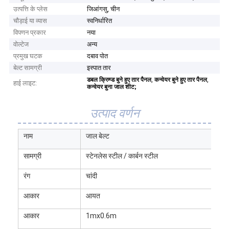
उत्पत्ति के प्लेस
जिआंगसु, चीन
चौड़ाई या व्यास
स्वनिर्धारित
विपणन प्रकार
नया
वोल्टेज
अन्य
प्रमुख घटक
दबाव पोत
बेल्ट सामग्री
इस्पात तार
,
,
डबल क्रिम्प्ड बुने हुए तार पैनल
कन्वेयर बुने हुए तार पैनल
हाई लाइट:
कन्वेयर बुना जाल शीट;
उत्पाद वर्णन
नाम
जाल बेल्ट
सामग्री
स्टेनलेस स्टील / कार्बन स्टील
रंग
चांदी
आकार
आयत
आकार
1mx0.6m