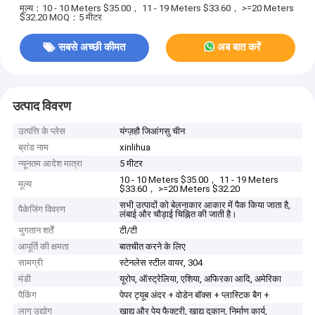
मूल्य：10 - 10 Meters $35.00， 11 - 19 Meters $33.60， >=20 Meters
$32.20
MOQ：5 मीटर
सबसे अच्छी कीमत
अब बात करें
उत्पाद विवरण
उत्पत्ति के प्लेस
यंग्ज़हौ जिआंगसु चीन
ब्रांड नाम
xinlihua
न्यूनतम आदेश मात्रा
5 मीटर
10 - 10 Meters $35.00， 11 - 19 Meters
मूल्य
$33.60， >=20 Meters $32.20
सभी उत्पादों को बेलनाकार आकार में पैक किया जाता है,
पैकेजिंग विवरण
लंबाई और चौड़ाई चिह्नित की जाती है।
भुगतान शर्तें
टी/टी
आपूर्ति की क्षमता
बातचीत करने के लिए
सामग्री
स्टेनलेस स्टील वायर, 304
मंडी
यूरोप, ऑस्ट्रेलिया, एशिया, अफिरका आदि, अमेरिका
पैकिंग
पेपर ट्यूब अंदर + वोडेन बॉक्स + प्लास्टिक बैग +
लागू उद्योग
खाद्य और पेय फैक्टरी, खाद्य दुकान, निर्माण कार्य,