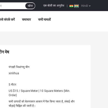
एक बोली का अनुरोध
खोज
|
Hindi
से संपर्क करें
समाचार
सभी मामलों
रीन मेष
यंग्ज़हौ जिआंगसु चीन
xinlihua
5 मीटर
US $15 / Square Meter | 10 Square Meters (Min.
Order)
सभी उत्पादों को बेलनाकार आकार में पैक किया जाता है, लंबाई और
चौड़ाई चिह्नित की जाती है।