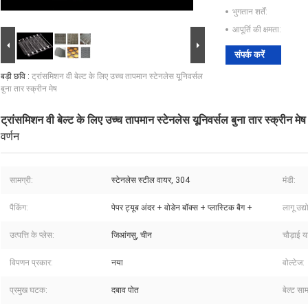
भुगतान शर्तें:
आपूर्ति की क्षमता:
संपर्क करें
बड़ी छवि :
ट्रांसमिशन वी बेल्ट के लिए उच्च तापमान स्टेनलेस यूनिवर्सल
बुना तार स्क्रीन मेष
ट्रांसमिशन वी बेल्ट के लिए उच्च तापमान स्टेनलेस यूनिवर्सल बुना तार स्क्रीन मेष
वर्णन
सामग्री:
स्टेनलेस स्टील वायर, 304
मंडी:
पैकिंग:
पेपर ट्यूब अंदर + वोडेन बॉक्स + प्लास्टिक बैग +
लागू उद्य
उत्पत्ति के प्लेस:
जिआंगसु, चीन
चौड़ाई य
विपणन प्रकार:
नया
वोल्टेज:
प्रमुख घटक:
दबाव पोत
बेल्ट साम