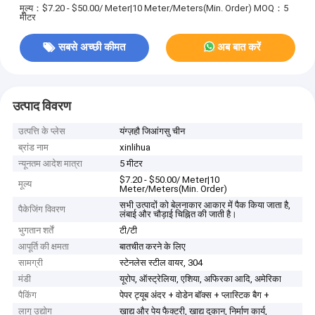
मूल्य：$7.20 - $50.00/ Meter|10 Meter/Meters(Min. Order)
MOQ：5
मीटर
सबसे अच्छी कीमत
अब बात करें
उत्पाद विवरण
उत्पत्ति के प्लेस
यंग्ज़हौ जिआंगसु चीन
ब्रांड नाम
xinlihua
न्यूनतम आदेश मात्रा
5 मीटर
$7.20 - $50.00/ Meter|10
मूल्य
Meter/Meters(Min. Order)
सभी उत्पादों को बेलनाकार आकार में पैक किया जाता है,
पैकेजिंग विवरण
लंबाई और चौड़ाई चिह्नित की जाती है।
भुगतान शर्तें
टी/टी
आपूर्ति की क्षमता
बातचीत करने के लिए
सामग्री
स्टेनलेस स्टील वायर, 304
मंडी
यूरोप, ऑस्ट्रेलिया, एशिया, अफिरका आदि, अमेरिका
पैकिंग
पेपर ट्यूब अंदर + वोडेन बॉक्स + प्लास्टिक बैग +
लागू उद्योग
खाद्य और पेय फैक्टरी, खाद्य दुकान, निर्माण कार्य,