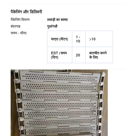
फैक्टरी यात्रा
पैकेजिंग और डिलिवरी
गुणवत्ता नियंत्रण
पैकेजिंग विवरण
लकड़ी का बक्सा
बंदरगाह
गुआंगज़ौ
हमसे संपर्क करें
समय - सीमा:
1 -
मात्रा (मीटर)
>10
10
समाचार
EST।समय
बातचीत करने
20
(दिन)
के लिए
सभी मामलों
स्टेनलेस स्टील जाल बेल्ट
सर्पिल वायर मेष
उच्च तापमान वायर मेष
खाद्य जाल बेल्ट